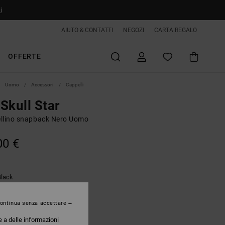
i
AIUTO & CONTATTI
NEGOZI
CARTA REGALO
OFFERTE
Uomo
Accessori
Cappelli
Skull Star
llino snapback Nero Uomo
00 €
Black
ontinua senza accettare
e a delle informazioni