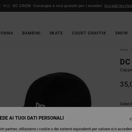
🤟🏻
DC CREW
Consegna e resi gratuiti per i membri
Accedi/ iscrivit
DONNA
BAMBINI
SKATE
COURT GRAFFIK
SNOW
Home
DC 
Cappe
35,
Colori
EDE AI TUOI DATI PERSONALI
C
tri partner, utilizziamo i cookie o dei sistemi equivalenti per salvare e/o acceder