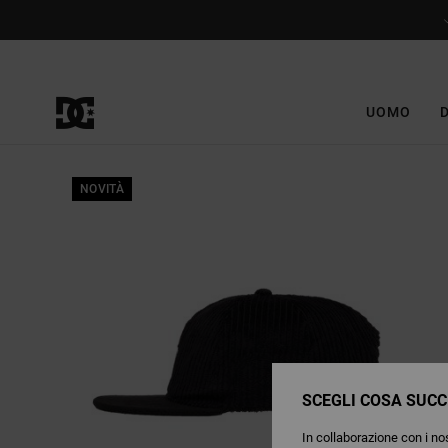
Salta
alle
informazioni
sul
prodotto
UOMO
NOVITÀ
SCEGLI COSA SUCC
In collaborazione con i nos