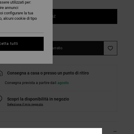
ssere utilizzati per:
nire annunci
oi configurare la tua
1SZ
, alcuni cookie di tipo
nsulta la guida alle taglie
etta tutti
Aggiungi al carrello
Consegna a casa o presso un punto di ritiro
Consegna prevista a partire da
8 agosto
Scopri la disponibilità in negozio
Seleziona il mio negozio
agli & caratteristiche