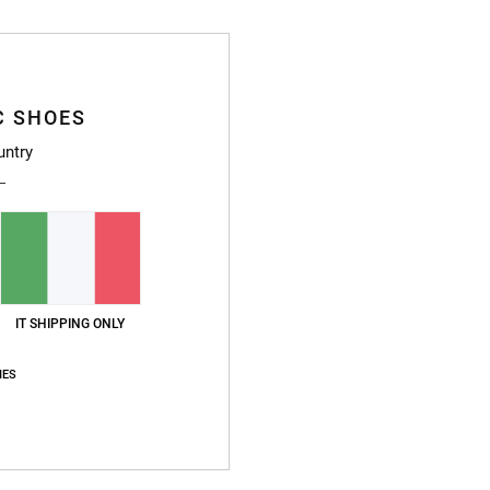
Cappe
Style
C SHOES
Caratt
untry
T
later
Ve
Vi
P
C
IT SHIPPING ONLY
L
IES
Compo
Sped