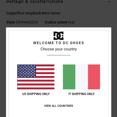
Dettagli & caratteristiche
Cappellino snapback Nero Uomo
Style
EDYHA03224
Codice colore
kvj0
Caratteristiche
WELCOME TO DC SHOES
Tessuto:
tesa piatta in lana melton [210 g/m2], pannelli
Choose your country
frontali e laterali in velluto a coste 100% [320 g/m2]
Vestibilità:
destrutturato a 5 pannelli pizzicato
Visiera piatta
Patch logo DC con ricamo tatami frontale
Chiusura snapback
Logo DC
US SHIPPING ONLY
IT SHIPPING ONLY
Composizione
[Tessuto principale] 100% cotone
VIEW ALL COUNTRIES
Spedizioni e Resi