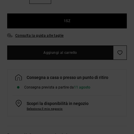
Borse e
risposte
zaini
alle
domande
più
1SZ
Cinture e
frequenti e
portamonete
accedi al
Consulta la guida alle taglie
nostro
modulo di
contatto.
Aggiungi al carrello
Consulta
le FAQ
Consegna a casa o presso un punto di ritiro
Consegna prevista a partire da
11 agosto
Scopri la disponibilità in negozio
Seleziona il mio negozio