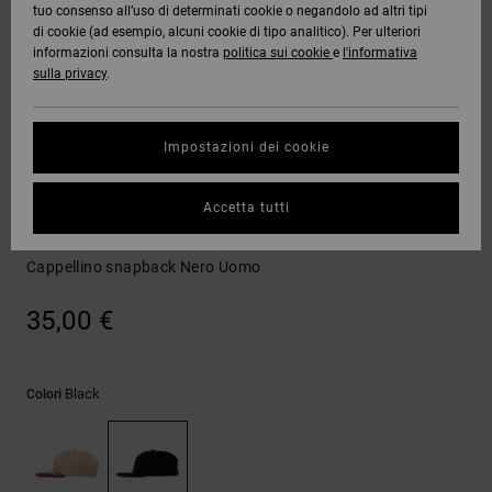
tuo consenso all’uso di determinati cookie o negandolo ad altri tipi
Quiksilver
Tutto
Capispalla
Jeans,
Capispalla
Felpe
Guarda
di cookie (ad esempio, alcuni cookie di tipo analitico). Per ulteriori
Freedom
Stivali da
Pantaloni
Berretti
Tutto
informazioni consulta la nostra
politica sui cookie
e
l'informativa
OFFERTE
Onyx
Snowboard
e Short
sulla privacy
.
Pantaloni
Felpe
Protezione
Accessori
dei dati
AIUTO &
AT-2
Unisex
Guarda
Impostazioni dei cookie
CONTATTI
Shorts
T-shirt
Tutto
Guarda
Guida alle
Liquid
Guarda
Tutto
taglie
Cappelli
Accetta tutti
NEGOZI
Fuego
Boardshorts
Camicie e
Tutto
polo
DC Skull Star
Cappellino snapback Nero Uomo
Avvia una
CARTA
Guarda
conversazione
REGALO
Tutto
Pantaloni,
per ottenere
35,00 €
jeans e
la risposta
short
più rapida
WISHLIST
alla tua
domanda.
Black
Colori
Berretti e
Avvia una
Cappelli
conversazione
Trova le