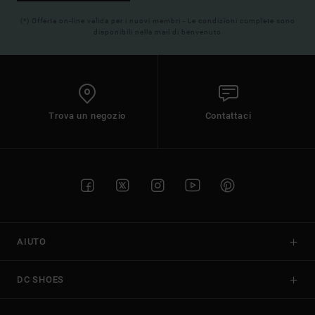
(*) Offerta on-line valida per i nuovi membri - Le condizioni complete sono
disponibili nella mail di benvenuto
Trova un negozio
Contattaci
AIUTO
DC SHOES