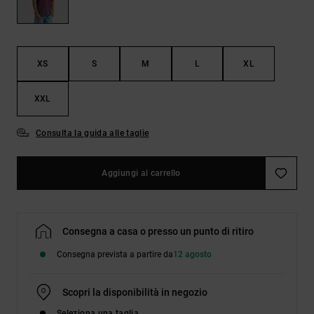
Borse e
risposte
zaini
alle
domande
più
Cinture e
frequenti e
XS
S
M
L
XL
portamonete
accedi al
nostro
XXL
modulo di
contatto.
Consulta la guida alle taglie
Consulta
le FAQ
Aggiungi al carrello
Consegna a casa o presso un punto di ritiro
Consegna prevista a partire da
12 agosto
Scopri la disponibilità in negozio
Seleziona una taglia