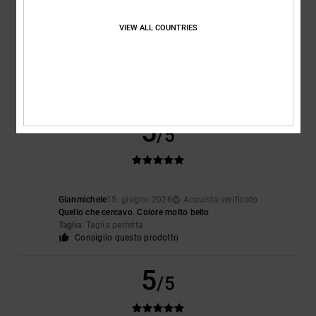
Troppo piccolo
Troppo grande
VIEW ALL COUNTRIES
Colore
5.0
5
/5
Gianmichele
15. giugno 2026
Acquisto verificato
Quello che cercavo. Colore molto bello
Taglia
: Taglia perfetta
Consiglio questo prodotto
5
/5