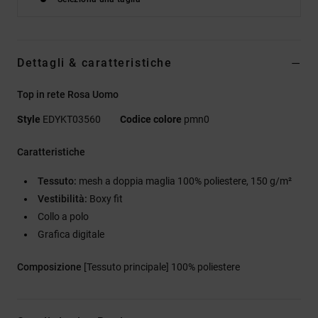
Dettagli & caratteristiche
Top in rete Rosa Uomo
Style
EDYKT03560
Codice colore
pmn0
Caratteristiche
Tessuto:
mesh a doppia maglia 100% poliestere, 150 g/m²
Vestibilità:
Boxy fit
Collo a polo
Grafica digitale
Composizione
[Tessuto principale] 100% poliestere