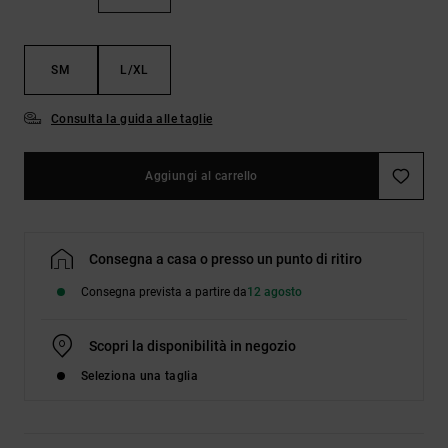
Borse e
risposte
zaini
alle
domande
più
SM
L/XL
Cinture e
frequenti e
portamonete
accedi al
Consulta la guida alle taglie
nostro
modulo di
contatto.
Aggiungi al carrello
Consulta
le FAQ
Consegna a casa o presso un punto di ritiro
Consegna prevista a partire da
12 agosto
Scopri la disponibilità in negozio
Seleziona una taglia