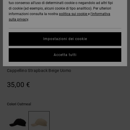
tuo consenso all’uso di determinati cookie o negandolo ad altri tipi
Quiksilver
Tutto
Capispalla
Jeans,
Capispalla
Felpe
Guarda
di cookie (ad esempio, alcuni cookie di tipo analitico). Per ulteriori
Freedom
Stivali da
Pantaloni
Berretti
Tutto
informazioni consulta la nostra
politica sui cookie
e
l'informativa
OFFERTE
Onyx
Snowboard
e Short
sulla privacy
.
Pantaloni
Felpe
Protezione
Accessori
dei dati
AIUTO &
AT-2
Unisex
Guarda
Impostazioni dei cookie
CONTATTI
Shorts
T-shirt
Tutto
Guarda
Guida alle
Liquid
Guarda
Tutto
taglie
Cappelli
Accetta tutti
NEGOZI
Fuego
Boardshorts
Camicie e
Tutto
polo
DC Star
Cappellino Strapback Beige Uomo
Avvia una
CARTA
Guarda
conversazione
REGALO
Tutto
Pantaloni,
per ottenere
35,00 €
jeans e
la risposta
short
più rapida
WISHLIST
alla tua
domanda.
Oatmeal
Colori
Berretti e
Avvia una
Cappelli
conversazione
Trova le