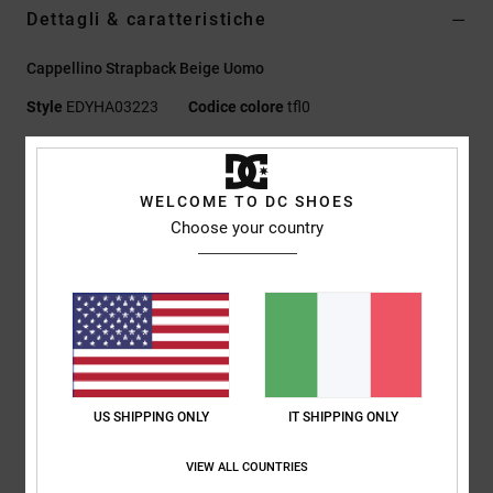
Dettagli & caratteristiche
Cappellino Strapback Beige Uomo
Style
EDYHA03223
Codice colore
tfl0
Caratteristiche
WELCOME TO DC SHOES
Tessuto:
pile polare 100% poliestere [300 g/m2]
Choose your country
Vestibilità:
costruzione non strutturata
Visiera precurvata
Chiusura strapback
Fascia tergisudore in jacquard a fantasia pillole
Ricamo piatto del logo DC sul davanti
Piccolo Logo ricamato sul retro
Logo DC
US SHIPPING ONLY
IT SHIPPING ONLY
Composizione
[Tessuto principale] 100% poliestere
VIEW ALL COUNTRIES