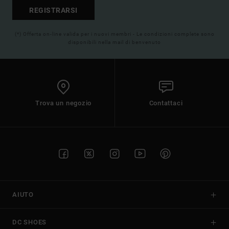
REGISTRARSI
(*) Offerta on-line valida per i nuovi membri - Le condizioni complete sono
disponibili nella mail di benvenuto
Trova un negozio
Contattaci
AIUTO
DC SHOES