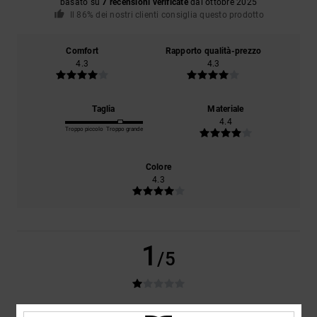
basato su
7 recensioni verificate
dal ottobre 2025
Il 86% dei nostri clienti consiglia questo prodotto
Comfort
Rapporto qualità-prezzo
4.3
4.3
Taglia
Materiale
4.4
Troppo piccolo
Troppo grande
Colore
4.3
1
/5