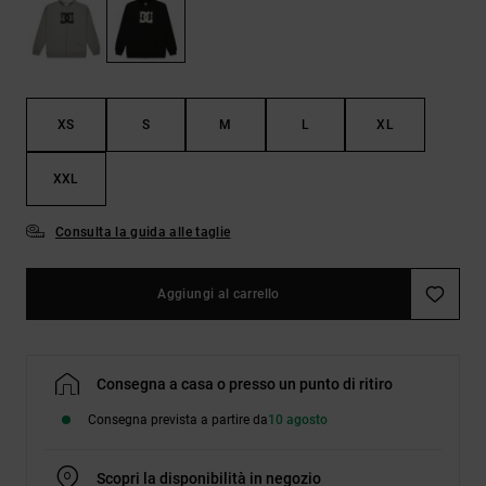
Borse e
risposte
zaini
alle
domande
più
Cinture e
frequenti e
portamonete
accedi al
XS
S
M
L
XL
nostro
modulo di
contatto.
XXL
Consulta
le FAQ
Consulta la guida alle taglie
Aggiungi al carrello
Consegna a casa o presso un punto di ritiro
Consegna prevista a partire da
10 agosto
Scopri la disponibilità in negozio