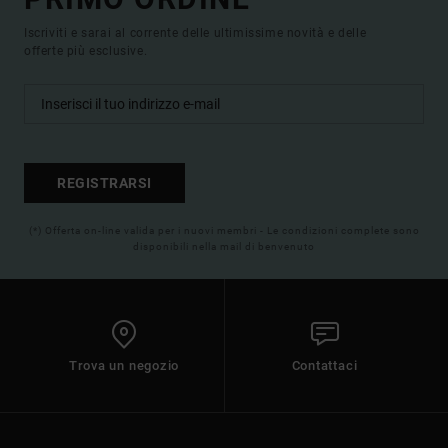
Iscriviti e sarai al corrente delle ultimissime novità e delle
offerte più esclusive.
REGISTRARSI
(*) Offerta on-line valida per i nuovi membri - Le condizioni complete sono
disponibili nella mail di benvenuto
Trova un negozio
Contattaci