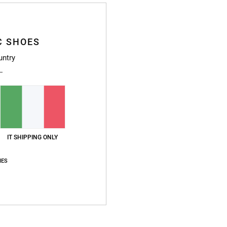
Cappe
Style
C SHOES
untry
Caratt
T
T
C
L
P
IT SHIPPING ONLY
Compo
IES
Sped