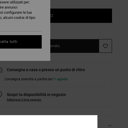
ssere utilizzati per:
nire annunci
oi configurare la tua
1SZ
, alcuni cookie di tipo
nsulta la guida alle taglie
etta tutti
Aggiungi al carrello
Consegna a casa o presso un punto di ritiro
Consegna prevista a partire da
11 agosto
Scopri la disponibilità in negozio
Seleziona il mio negozio
agli & caratteristiche