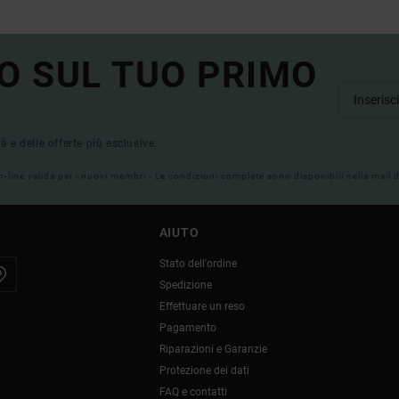
O SUL TUO PRIMO
tà e delle offerte più esclusive.
on-line valida per i nuovi membri - Le condizioni complete sono disponibili nella mail
AIUTO
Stato dell'ordine
Spedizione
Effettuare un reso
Pagamento
Riparazioni e Garanzie
Protezione dei dati
FAQ e contatti