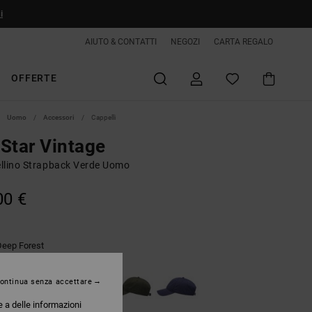
i
AIUTO & CONTATTI
NEGOZI
CARTA REGALO
OFFERTE
Uomo
Accessori
Cappelli
Star Vintage
llino Strapback Verde Uomo
00 €
Deep Forest
ontinua senza accettare
e a delle informazioni