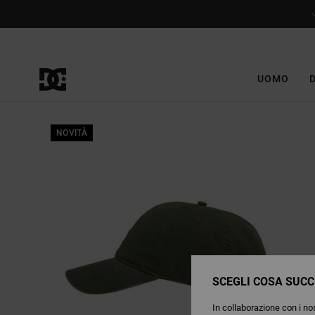
Salta
alle
informazioni
sul
prodotto
UOMO
NOVITÀ
SCEGLI COSA SUCC
In collaborazione con i nos