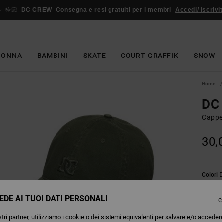
🤟🏻
DC CREW
Consegna e resi gratuiti per i membri
Accedi/ iscrivit
DONNA
BAMBINI
SKATE
COURT GRAFFIK
SNOW
Home
DC 
Cappe
30,
Colori
EDE AI TUOI DATI PERSONALI
C
tri partner, utilizziamo i cookie o dei sistemi equivalenti per salvare e/o acceder