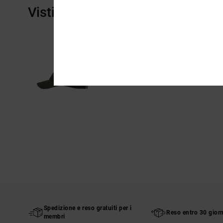
Visti di recente
Spedizione e reso gratuiti per i
Reso entro 30 giorn
membri