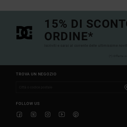
15% DI SCONT
ORDINE*
Iscriviti e sarai al corrente delle ultimissime novi
(*) Offerta 
TROVA UN NEGOZIO
FOLLOW US