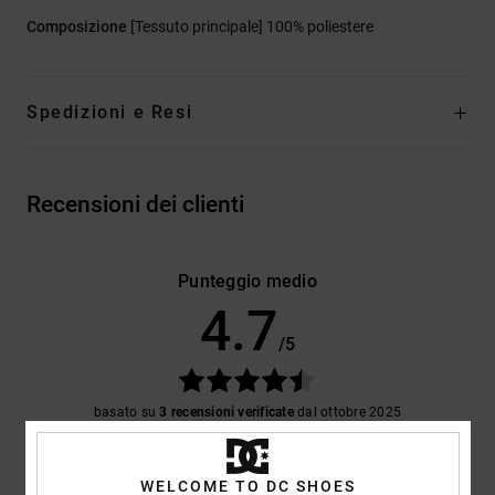
Composizione
[Tessuto principale] 100% poliestere
Spedizioni e Resi
Recensioni dei clienti
Punteggio medio
4.7
/5
basato su
3 recensioni verificate
dal ottobre 2025
Il 100% dei nostri clienti consiglia questo prodotto
WELCOME TO DC SHOES
Comfort
Rapporto qualità-prezzo