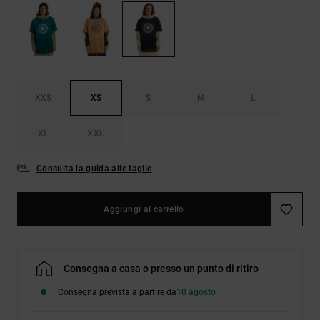
Borse e
risposte
zaini
alle
domande
più
Cinture e
frequenti e
portamonete
accedi al
nostro
XXS
XS
S
M
L
modulo di
contatto.
XL
XXL
Consulta
le FAQ
Consulta la guida alle taglie
Aggiungi al carrello
Consegna a casa o presso un punto di ritiro
Consegna prevista a partire da
10 agosto