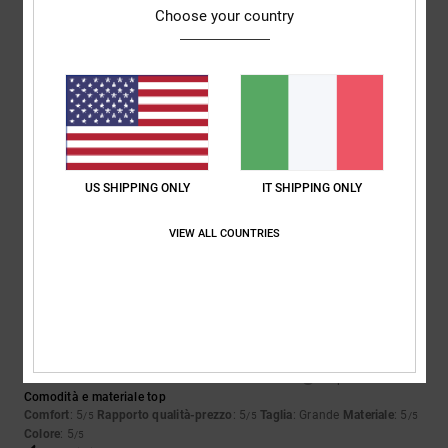
4.7
4.0
Choose your country
Taglia
Materiale
4.7
Troppo piccolo
Troppo grande
Colore
4.7
US SHIPPING ONLY
IT SHIPPING ONLY
VIEW ALL COUNTRIES
5
/5
Tamara
26. dicembre 2025
Acquisto verificato
Comodità e materiale top
Comfort
: 5
Rapporto qualità-prezzo
: 5
Taglia
: Grande
Materiale
: 5
/5
/5
/5
Colore
: 5
/5