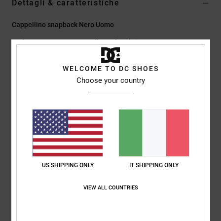
Dettagli & caratteristiche
Cappellino snapback Nero Uomo
Style
EDYHA03231
Codice colore
kvj0
Caratteristiche
WELCOME TO DC SHOES
Choose your country
Tessuto:
100% nylon
Vestibilità:
tesa piatta pizzicata a 5 pannelli non strutturata
Stampa digitale frontale
Chiusura snapback
Logo DC
Composizione
[Tessuto principale] 100% cotone
US SHIPPING ONLY
IT SHIPPING ONLY
VIEW ALL COUNTRIES
Spedizioni e Resi