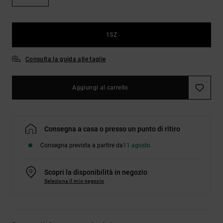
Borse e
risposte
zaini
alle
domande
più
1SZ
Cinture e
frequenti e
portamonete
accedi al
Consulta la guida alle taglie
nostro
modulo di
contatto.
Aggiungi al carrello
Consulta
le FAQ
Consegna a casa o presso un punto di ritiro
Consegna prevista a partire da
11 agosto
Scopri la disponibilità in negozio
Seleziona il mio negozio