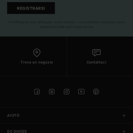
REGISTRARSI
(*) Offerta on-line valida per i nuovi membri - Le condizioni complete sono
disponibili nella mail di benvenuto
Trova un negozio
Contattaci
AIUTO
DC SHOES