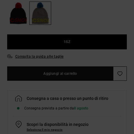
Borse e
risposte
zaini
alle
domande
più
Cinture e
frequenti e
portamonete
accedi al
nostro
1SZ
modulo di
contatto.
Consulta la guida alle taglie
Consulta
le FAQ
Aggiungi al carrello
Consegna a casa o presso un punto di ritiro
Consegna prevista a partire da
8 agosto
Scopri la disponibilità in negozio
Seleziona il mio negozio