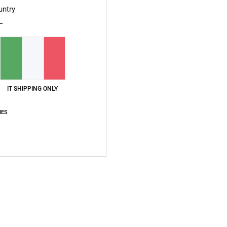
untry
Sped
IT SHIPPING ONLY
IES
Punteggio medio
5.0
/5
basato su
1 recensioni verificate
dal luglio 2026
Il 100% dei nostri clienti consiglia questo prodotto
pporto qualità-prezzo
Taglia
Material
5.0
5.0