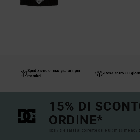
Spedizione e reso gratuiti per i
Reso entro 30 giorn
membri
15% DI SCONT
ORDINE*
Iscriviti e sarai al corrente delle ultimissime novi