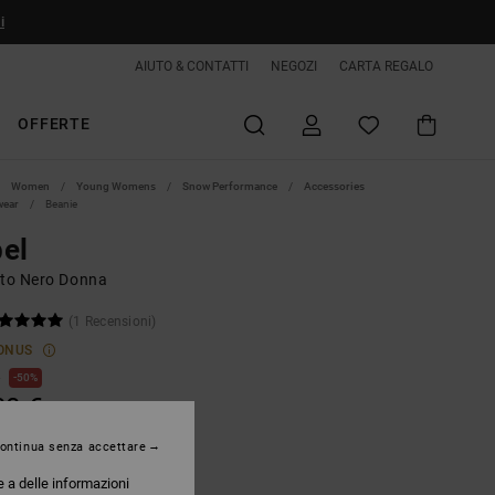
i
AIUTO & CONTATTI
NEGOZI
CARTA REGALO
OFFERTE
Women
Young Womens
Snow Performance
Accessories
wear
Beanie
el
tto Nero Donna
(1 Recensioni)
ONUS
€
50%
00 €
TE
ontinua senza accettare
e a delle informazioni