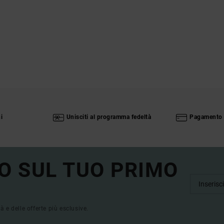
i
Unisciti al programma fedeltà
Pagamento 
O SUL TUO PRIMO
tà e delle offerte più esclusive.