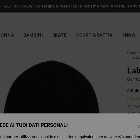
🤟🏻
DC CREW
Consegna e resi gratuiti per i membri
Accedi/ iscrivit
DONNA
BAMBINI
SKATE
COURT GRAFFIK
SNOW
Home
Head
Lab
Berre
5.0
ECO-B
30,00 
15,
EDE AI TUOI DATI PERSONALI
OFFER
C
tri partner, utilizziamo i cookie o dei sistemi equivalenti per salvare e/o acceder