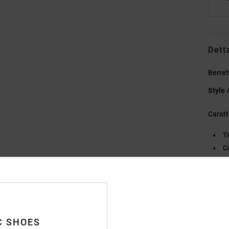
Dett
Berre
Style
Caratt
T
C
1
To
P
Compo
C SHOES
acrilic