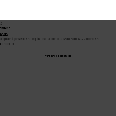
Troppo piccolo
Troppo grande
26
 bambina
ançais
o qualità-prezzo
: 5
Taglia
: Taglia perfetta
Materiale
: 5
Colore
: 5
/5
/5
/5
o prodotto
Verificato da
TrustVille