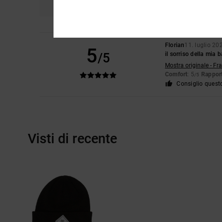
Florian
11. luglio 20
5
/5
il sorriso della mia
Mostra originale - Fr
Comfort
: 5
Rapport
/5
Consiglio quest
Visti di recente