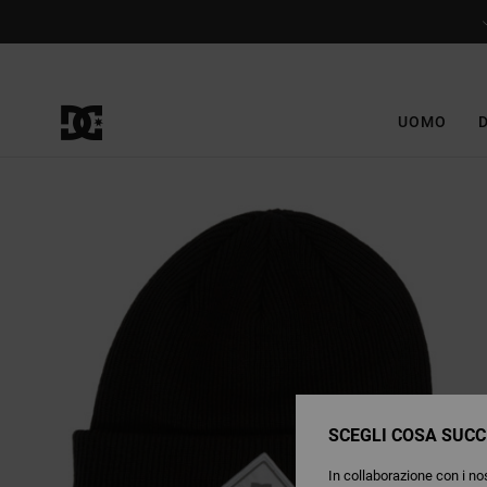
Salta
alle
informazioni
sul
prodotto
UOMO
SCEGLI COSA SUCC
In collaborazione con i nos