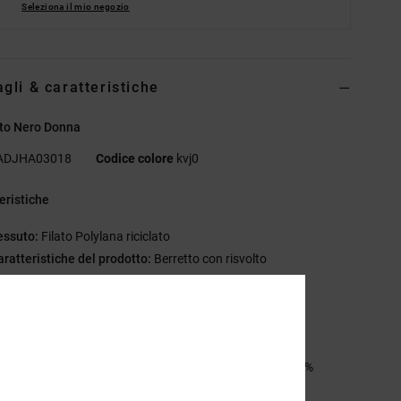
Seleziona il mio negozio
agli & caratteristiche
tto Nero Donna
ADJHA03018
Codice colore
kvj0
eristiche
essuto:
Filato Polylana riciclato
aratteristiche del prodotto:
Berretto con risvolto
x1 maglia a coste
ppa in silicone in rilievo centrata sul polsino
acchetto di finiture DC
sizione
[Tessuto principale] 60% Poliestere riciclato, 40%
o