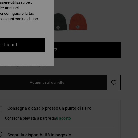
ssere utilizzati per:
Black
nire annunci
oi configurare la tua
, alcuni cookie di tipo
etta tutti
1SZ
nsulta la guida alle taglie
Aggiungi al carrello
Consegna a casa o presso un punto di ritiro
Consegna prevista a partire da
8 agosto
Scopri la disponibilità in negozio