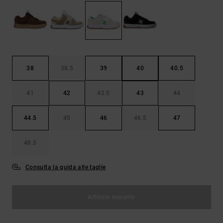
Borse e
risposte
zaini
alle
domande
più
Cinture e
frequenti e
portamonete
accedi al
nostro
38
38.5
39
40
40.5
modulo di
contatto.
41
42
42.5
43
44
Consulta
le FAQ
44.5
45
46
46.5
47
48.5
Consulta la guida alle taglie
Articolo esaurito