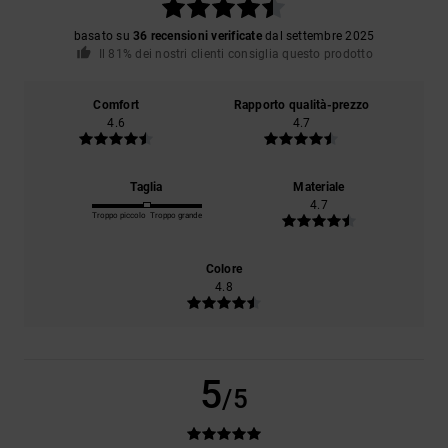
basato su
36 recensioni verificate
dal settembre 2025
Il 81% dei nostri clienti consiglia questo prodotto
Comfort
Rapporto qualità-prezzo
4.6
4.7
Taglia
Materiale
4.7
Troppo piccolo
Troppo grande
Colore
4.8
5
/5