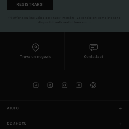
REGISTRARSI
(*) Offerta on-line valida per i nuovi membri - Le condizioni complete sono
disponibili nella mail di benvenuto
Trova un negozio
Contattaci
AIUTO
DC SHOES