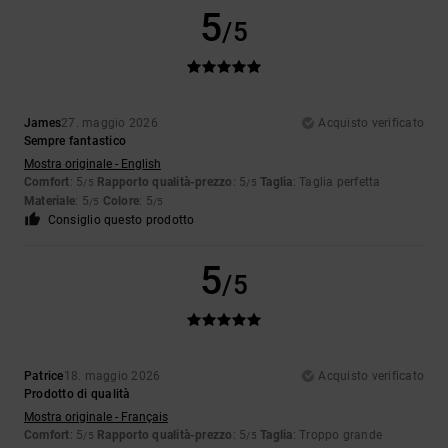
5
/5
James
27. maggio 2026
Acquisto verificato
Sempre fantastico
Mostra originale - English
Comfort
: 5
Rapporto qualità-prezzo
: 5
Taglia
: Taglia perfetta
/5
/5
Materiale
: 5
Colore
: 5
/5
/5
Consiglio questo prodotto
5
/5
Patrice
18. maggio 2026
Acquisto verificato
Prodotto di qualità
Mostra originale - Français
Comfort
: 5
Rapporto qualità-prezzo
: 5
Taglia
: Troppo grande
/5
/5