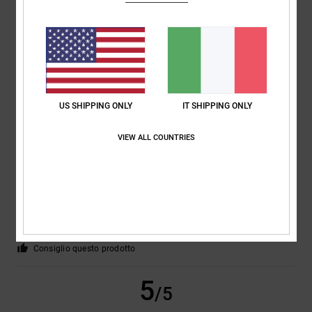
Gina
8. giugno 2026
Acquisto verificato
Tutto a posto
Mostra originale - Français
Comfort
: 5
Rapporto qualità-prezzo
: 5
Materiale
: 5
Colore
: 5
/5
/5
/5
/5
Consiglio questo prodotto
5
US SHIPPING ONLY
IT SHIPPING ONLY
/5
VIEW ALL COUNTRIES
Tarsicio Manuel
1. giugno 2026
Acquisto verificato
È soprattutto comodo e ha finiture di ottima qualità
Mostra originale - Castellano
Comfort
: 5
Rapporto qualità-prezzo
: 5
Taglia
: Troppo grande
/5
/5
Materiale
: 5
Colore
: 5
/5
/5
Consiglio questo prodotto
5
/5