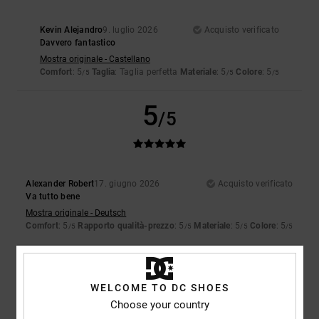
Kevin Alejandro
9. luglio 2026
Acquisto verificato
Davvero fantastico
Mostra originale - Castellano
Comfort
: 5
Taglia
: Taglia perfetta
Materiale
: 5
Colore
: 5
/5
/5
/5
5
/5
Alexander Robert
17. giugno 2026
Acquisto verificato
Va tutto bene
Mostra originale - Deutsch
Comfort
: 5
Rapporto qualità-prezzo
: 5
Materiale
: 5
Colore
: 5
/5
/5
/5
/5
5
/5
WELCOME TO DC SHOES
Choose your country