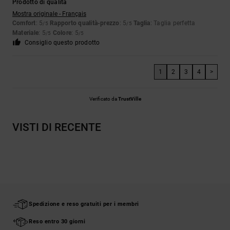
Prodotto di qualità
Mostra originale - Français
Comfort
: 5
Rapporto qualità-prezzo
: 5
Taglia
: Taglia perfetta
/5
/5
Materiale
: 5
Colore
: 5
/5
/5
Consiglio questo prodotto
1
2
3
4
>
Verificato da
TrustVille
VISTI DI RECENTE
Spedizione e reso gratuiti per i membri
Reso entro 30 giorni