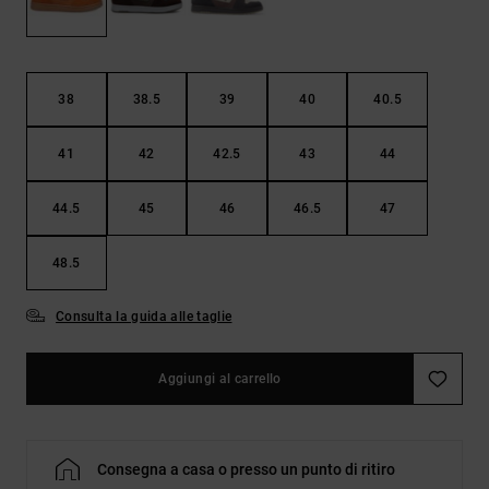
Borse e
risposte
zaini
alle
domande
più
Cinture e
frequenti e
38
38.5
39
40
40.5
portamonete
accedi al
nostro
41
42
42.5
43
44
modulo di
contatto.
44.5
45
46
46.5
47
Consulta
le FAQ
48.5
Consulta la guida alle taglie
Aggiungi al carrello
Consegna a casa o presso un punto di ritiro