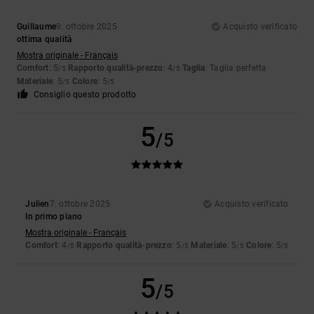
Guillaume
9. ottobre 2025
Acquisto verificato
ottima qualità
Mostra originale - Français
Comfort
: 5
Rapporto qualità-prezzo
: 4
Taglia
: Taglia perfetta
/5
/5
Materiale
: 5
Colore
: 5
/5
/5
Consiglio questo prodotto
5
/5
Julien
7. ottobre 2025
Acquisto verificato
In primo piano
Mostra originale - Français
Comfort
: 4
Rapporto qualità-prezzo
: 5
Materiale
: 5
Colore
: 5
/5
/5
/5
/5
5
/5