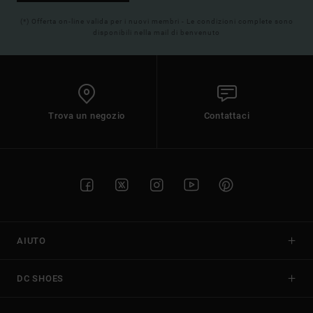
(*) Offerta on-line valida per i nuovi membri - Le condizioni complete sono
disponibili nella mail di benvenuto
Trova un negozio
Contattaci
AIUTO
DC SHOES