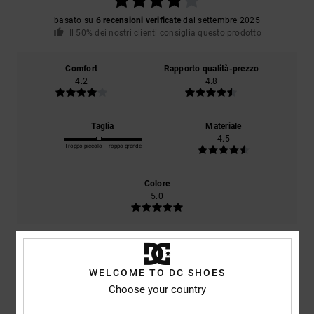
basato su
6 recensioni verificate
dal settembre 2025
Il 50% dei nostri clienti consiglia questo prodotto
Comfort
Rapporto qualità-prezzo
4.2
4.8
Taglia
Materiale
4.5
Troppo piccolo
Troppo grande
Colore
5.0
4
/5
WELCOME TO DC SHOES
Choose your country