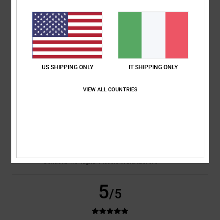
Doreen
28. novembre 2025
Acquisto verificato
Non male
Mostra originale - Deutsch
Comfort
: 5
Rapporto qualità-prezzo
: 5
Taglia
: Taglia perfetta
/5
/5
Materiale
: 4
Colore
: 5
/5
/5
US SHIPPING ONLY
IT SHIPPING ONLY
1
/5
VIEW ALL COUNTRIES
Clemens
5. novembre 2025
Acquisto verificato
Schusole non era a filo
Mostra originale - Deutsch
Comfort
: 1
Taglia
: Piccolo
Materiale
: 3
/5
/5
5
/5