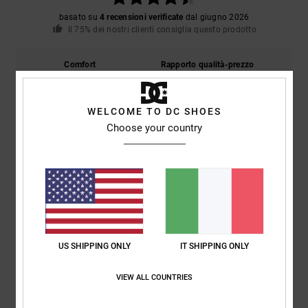
basato su
4 recensioni verificate
dal giugno 2026
Il 75% dei nostri clienti consiglia questo prodotto
Comfort
Rapporto qualità-prezzo
4.8
4.8
WELCOME TO DC SHOES
Taglia
Materiale
Choose your country
4.8
Troppo piccolo
Troppo grande
Colore
5.0
US SHIPPING ONLY
IT SHIPPING ONLY
5
/5
VIEW ALL COUNTRIES