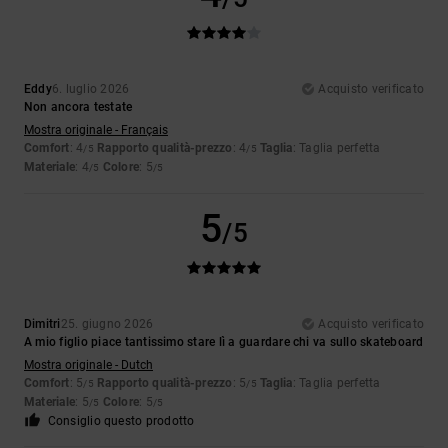
Eddy
6. luglio 2026
Acquisto verificato
Non ancora testate
Mostra originale - Français
Comfort
: 4
Rapporto qualità-prezzo
: 4
Taglia
: Taglia perfetta
/5
/5
Materiale
: 4
Colore
: 5
/5
/5
5
/5
Dimitri
25. giugno 2026
Acquisto verificato
A mio figlio piace tantissimo stare lì a guardare chi va sullo skateboard
Mostra originale - Dutch
Comfort
: 5
Rapporto qualità-prezzo
: 5
Taglia
: Taglia perfetta
/5
/5
Materiale
: 5
Colore
: 5
/5
/5
Consiglio questo prodotto