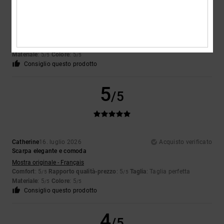
Celine
17. luglio 2026
Acquisto verificato
Molto bella e confortevole
Mostra originale - Français
Comfort
: 5
Rapporto qualità-prezzo
: 5
Taglia
: Troppo grande
/5
/5
Materiale
: 5
Colore
: 5
/5
/5
Consiglio questo prodotto
5
/5
Catherine
16. luglio 2026
Acquisto verificato
Scarpa elegante e comoda
Mostra originale - Français
Comfort
: 5
Rapporto qualità-prezzo
: 5
Taglia
: Taglia perfetta
/5
/5
Materiale
: 5
Colore
: 5
/5
/5
Consiglio questo prodotto
4
/5