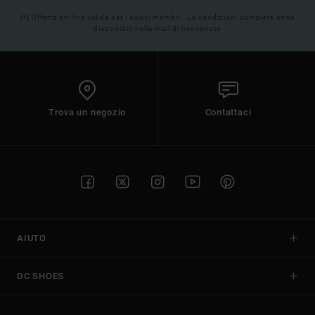
(*) Offerta on-line valida per i nuovi membri - Le condizioni complete sono
disponibili nella mail di benvenuto
Trova un negozio
Contattaci
AIUTO
DC SHOES