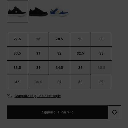
Borse e
risposte
zaini
alle
domande
più
Cinture e
frequenti e
portamonete
accedi al
nostro
27.5
28
28.5
29
30
modulo di
contatto.
30.5
31
32
32.5
33
Consulta
le FAQ
33.5
34
34.5
35
35.5
36
36.5
37
38
39
Consulta la guida alle taglie
Aggiungi al carrello