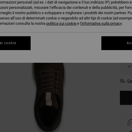
formazioni personali (ad es. i dati di navigazione e il tuo indirizzo IP) potrebbero e
azioni personalizzati, misurare l’efficacia dei contenuti e della pubblicità, per for
eglio il nostro pubblico o sviluppare e migliorare i prodotti dei nostri partner. Pu
senso all’uso di determinati cookie o negandolo ad altri tipi di cookie (ad esempio
36
nformazioni consulta la nostra
politica sui cookie
e
l'informativa sulla privacy
.
39
ei cookie
Acc
43
47
Co