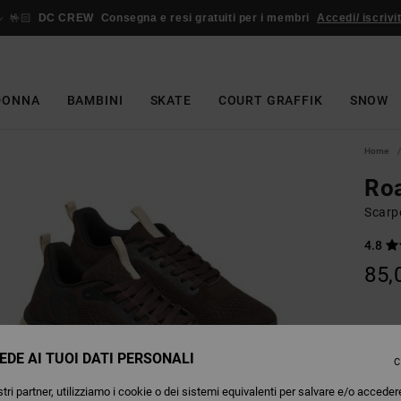
🤟🏻
DC CREW
Consegna e resi gratuiti per i membri
Accedi/ iscrivit
DONNA
BAMBINI
SKATE
COURT GRAFFIK
SNOW
Home
Ro
Scarp
4.8
85,
Colori
EDE AI TUOI DATI PERSONALI
C
tri partner, utilizziamo i cookie o dei sistemi equivalenti per salvare e/o acceder