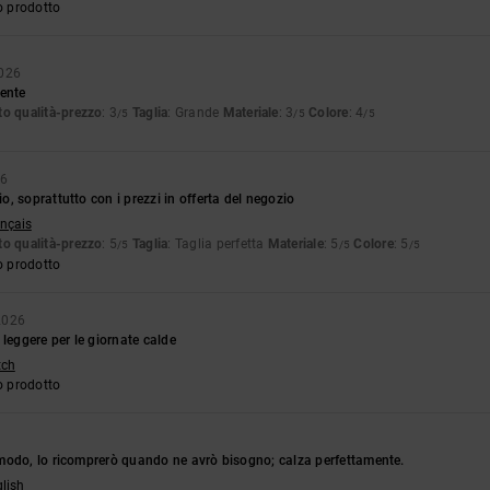
o prodotto
2026
dente
o qualità-prezzo
: 3
Taglia
: Grande
Materiale
: 3
Colore
: 4
/5
/5
/5
26
, soprattutto con i prezzi in offerta del negozio
ançais
o qualità-prezzo
: 5
Taglia
: Taglia perfetta
Materiale
: 5
Colore
: 5
/5
/5
/5
o prodotto
2026
 leggere per le giornate calde
tch
o prodotto
modo, lo ricomprerò quando ne avrò bisogno; calza perfettamente.
glish