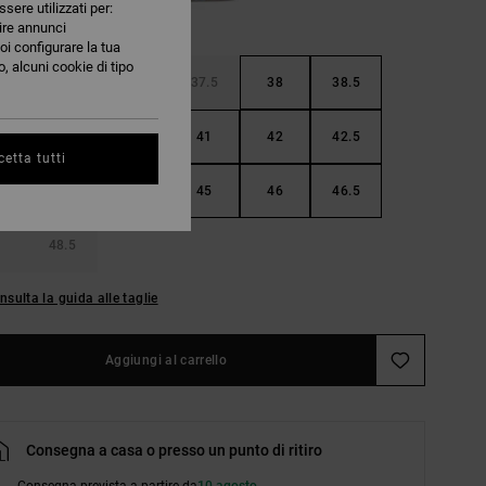
ssere utilizzati per:
nire annunci
oi configurare la tua
, alcuni cookie di tipo
36.5
37
37.5
38
38.5
40
40.5
41
42
42.5
etta tutti
44
44.5
45
46
46.5
48.5
nsulta la guida alle taglie
Aggiungi al carrello
Consegna a casa o presso un punto di ritiro
Consegna prevista a partire da
10 agosto