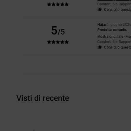
Comfort
: 5
Rapport
/5
Consiglio quest
Hajar
4. giugno 202
5
/5
Prodotto comodo.
Mostra originale - Fr
Comfort
: 5
Rapport
/5
Consiglio quest
Visti di recente