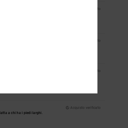
Acquisto verificato
Acquisto verificato
Acquisto verificato
Acquisto verificato
ta a chi ha i piedi larghi.