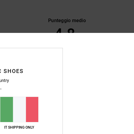
Punteggio medio
4.8
/5
basato su
20 recensioni verificate
dal aprile 2026
Il 85% dei nostri clienti consiglia questo prodotto
C SHOES
pporto qualità-prezzo
Taglia
Material
untry
4.5
4.7
Troppo piccolo
Troppo grande
grafica perfette per l'estate
o qualità-prezzo
: 4
Taglia
: Taglia perfetta
Materiale
: 4
Colore
: 5
/5
/5
/5
IT SHIPPING ONLY
o prodotto