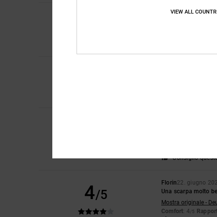
VIEW ALL COUNTR
5
Amanda Jane
6. lug
/5
Le scarpe sono como
Mostra originale - En
Comfort
: 5
Rapport
/5
5
Flavia
1. luglio 2026
/5
Comode e bell'e
Comfort
: 5
Rapport
/5
Consiglio quest
Julio
26. giugno 202
5
/5
Perché sono la perfe
Mostra originale - Ca
Comfort
: 5
Rapport
/5
Consiglio quest
Florin
22. giugno 20
4
/5
Una scarpa molto bel
Mostra originale - De
Comfort
: 4
Rapport
/5