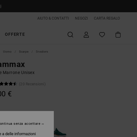
i
AIUTO & CONTATTI
NEGOZI
CARTA REGALO
OFFERTE
Uomo
Scarpe
Sneakers
ammax
e Marrone Unisex
(20 Recensioni)
00 €
Coffee
ontinua senza accettare
e a delle informazioni