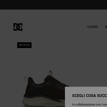
Salta
alle
informazioni
sul
prodotto
UOMO
NOVITÀ
SCEGLI COSA SUCC
In collaborazione con i nos