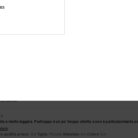
IES
lio 2026
de e calzano perfettamente.
glish
o qualità-prezzo
: 4
Taglia
: Grande
Materiale
: 5
Colore
: 5
/5
/5
/5
o qualità-prezzo
: 5
Taglia
: Taglia perfetta
Materiale
: 5
Colore
: 5
/5
/5
/5
o prodotto
6
zione sotto forma di scarpe da ginnastica
stellano
o qualità-prezzo
: 5
Taglia
: Taglia perfetta
Materiale
: 5
Colore
: 5
/5
/5
/5
o prodotto
26
la e molto leggera. Purtroppo è un po’ troppo stretta e non è particolarmente adat
utsch
o qualità-prezzo
: 3
Taglia
: Piccolo
Materiale
: 4
Colore
: 5
/5
/5
/5