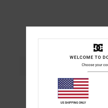
WELCOME TO D
Comfort
Ra
Choose your co
4.7
5
Daria
8. luglio 2026
/5
leggere comode bella 
Comfort
: 4
Rapport
/5
US SHIPPING ONLY
Consiglio quest