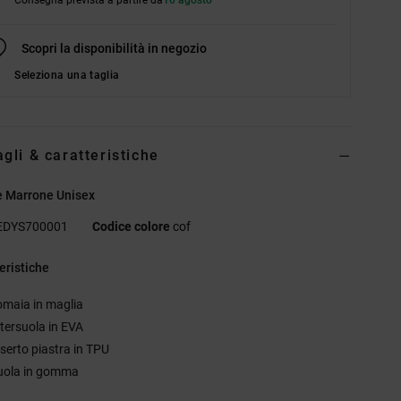
Scopri la disponibilità in negozio
Seleziona una taglia
agli & caratteristiche
e Marrone Unisex
EDYS700001
Codice colore
cof
eristiche
omaia in maglia
ntersuola in EVA
nserto piastra in TPU
uola in gomma