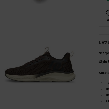
Dett
Scarp
Style
Caratt
T
I
I
S