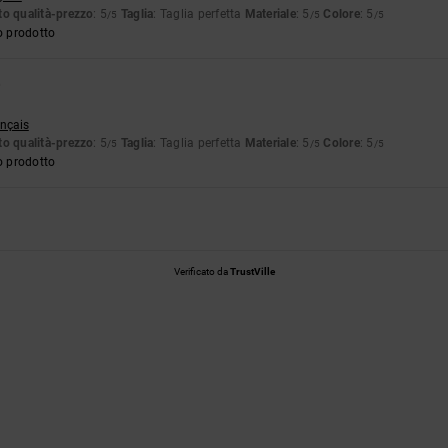
o qualità-prezzo
: 5
Taglia
: Taglia perfetta
Materiale
: 5
Colore
: 5
/5
/5
/5
o prodotto
6
ançais
o qualità-prezzo
: 5
Taglia
: Taglia perfetta
Materiale
: 5
Colore
: 5
/5
/5
/5
o prodotto
Verificato da
TrustVille