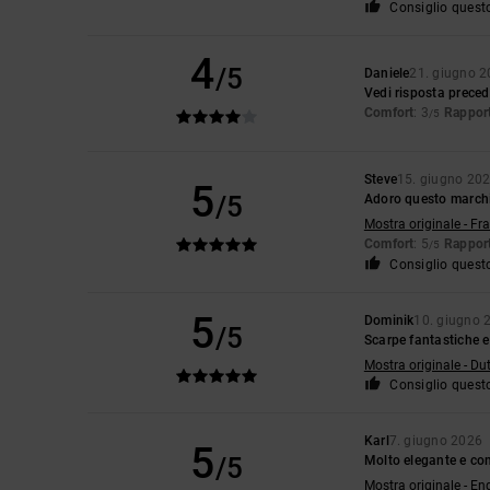
Consiglio quest
4
/5
Daniele
21. giugno 
Vedi risposta prece
Comfort
: 3
Rapport
/5
Steve
15. giugno 20
5
/5
Adoro questo marchio
Mostra originale - Fr
Comfort
: 5
Rapport
/5
Consiglio quest
5
Dominik
10. giugno 
/5
Scarpe fantastiche e
Mostra originale - Du
Consiglio quest
Karl
7. giugno 2026
5
/5
Molto elegante e co
Mostra originale - En