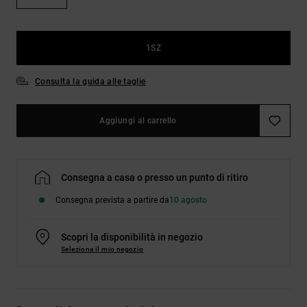
Borse e
risposte
zaini
alle
domande
più
1SZ
Cinture e
frequenti e
portamonete
accedi al
Consulta la guida alle taglie
nostro
modulo di
contatto.
Aggiungi al carrello
Consulta
le FAQ
Consegna a casa o presso un punto di ritiro
Consegna prevista a partire da
10 agosto
Scopri la disponibilità in negozio
Seleziona il mio negozio