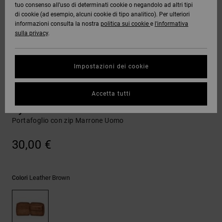
tuo consenso all’uso di determinati cookie o negandolo ad altri tipi
Quiksilver
Tutto
Capispalla
Jeans,
Capispalla
Felpe
Guarda
di cookie (ad esempio, alcuni cookie di tipo analitico). Per ulteriori
Freedom
Stivali da
Pantaloni
Berretti
Tutto
informazioni consulta la nostra
politica sui cookie
e
l'informativa
OFFERTE
Onyx
Snowboard
e Short
sulla privacy
.
Pantaloni
Felpe
Protezione
Accessori
dei dati
AIUTO &
AT-2
Unisex
Guarda
Impostazioni dei cookie
CONTATTI
Shorts
T-shirt
Tutto
Guarda
Guida alle
Liquid
Guarda
Tutto
taglie
Portamonete
Accetta tutti
NEGOZI
Fuego
Boardshorts
Camicie e
Tutto
polo
Rykes
Portafoglio con zip Marrone Uomo
Avvia una
CARTA
Guarda
conversazione
REGALO
Tutto
Pantaloni,
per ottenere
30,00 €
jeans e
la risposta
short
più rapida
WISHLIST
alla tua
domanda.
Leather Brown
Colori
Berretti e
Avvia una
Cappelli
conversazione
Trova le