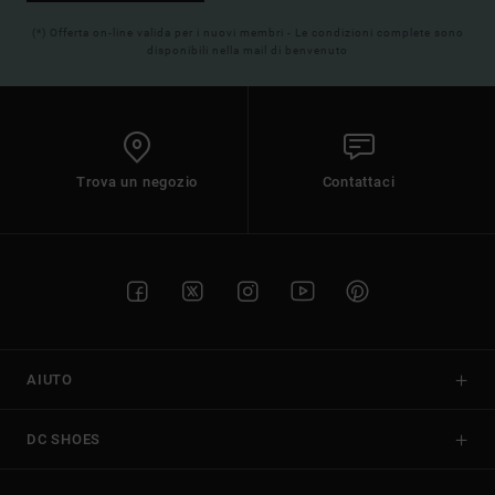
(*) Offerta on-line valida per i nuovi membri - Le condizioni complete sono
disponibili nella mail di benvenuto
Trova un negozio
Contattaci
AIUTO
DC SHOES