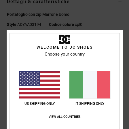
Dettagli & caratteristiche
Portafoglio con zip Marrone Uomo
Style
ADYAA03194
Codice colore
cpl0
Caratteristiche
WELCOME TO DC SHOES
Tessuto:
finta pelle
Choose your country
Portafoglio a libro
Chiusura con zip
Scomparti per carte e tasca portamonete con bottone a
pressione
Placchetta metallica sul dettaglio
8,5 cm (A) × 10,25 cm (L)
US SHIPPING ONLY
IT SHIPPING ONLY
Composizione
[Tessuto principale] 100% poliuretano
VIEW ALL COUNTRIES
Spedizioni e Resi