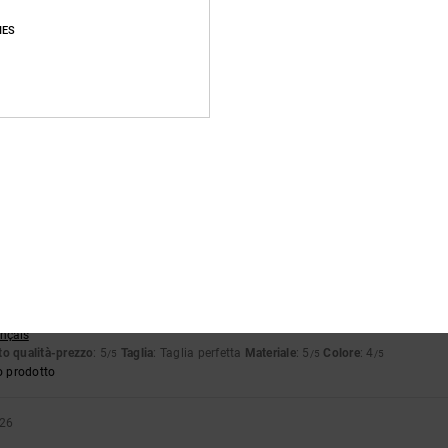
o prodotto
IES
26
glish
o qualità-prezzo
: 5
Taglia
: Taglia perfetta
Materiale
: 5
Colore
: 5
/5
/5
/5
6
stellano
o qualità-prezzo
: 5
Taglia
: Taglia perfetta
Materiale
: 4
Colore
: 5
/5
/5
/5
o prodotto
ançais
o qualità-prezzo
: 5
Taglia
: Taglia perfetta
Materiale
: 5
Colore
: 4
/5
/5
/5
o prodotto
026