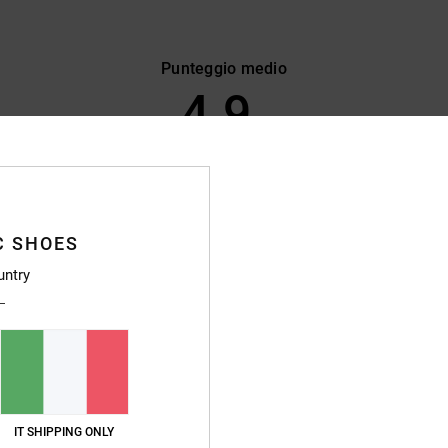
Punteggio medio
4.9
/5
basato su
470 recensioni verificate
dal settembre 2025
Il 89% dei nostri clienti consiglia questo prodotto
C SHOES
pporto qualità-prezzo
Taglia
Material
untry
4.7
4.8
Troppo piccolo
Troppo grande
026
e all'altezza delle mie aspettative
ançais
o qualità-prezzo
: 5
Taglia
: Taglia perfetta
Materiale
: 5
Colore
: 5
IT SHIPPING ONLY
/5
/5
/5