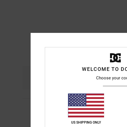
WELCOME TO D
Comfort
Ra
Choose your co
4.8
Michael
10. luglio 2
5
/5
Estremamente comodo 
Mostra originale - Fr
Comfort
: 5
Rapport
US SHIPPING ONLY
/5