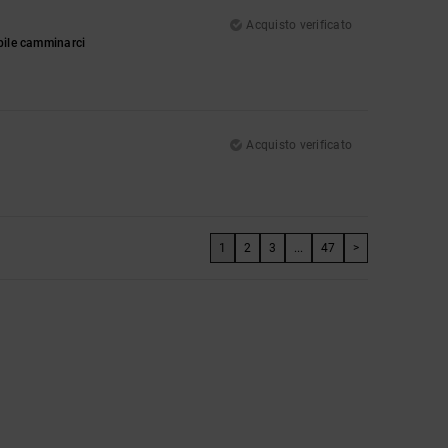
Acquisto verificato
ibile camminarci
Acquisto verificato
1
2
3
...
47
>