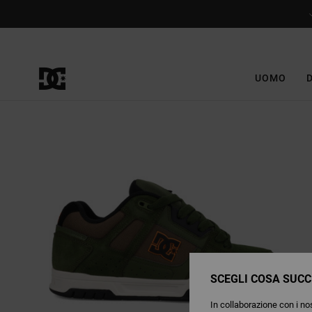
Salta
alle
informazioni
sul
prodotto
UOMO
SCEGLI COSA SUCC
In collaborazione con i nos