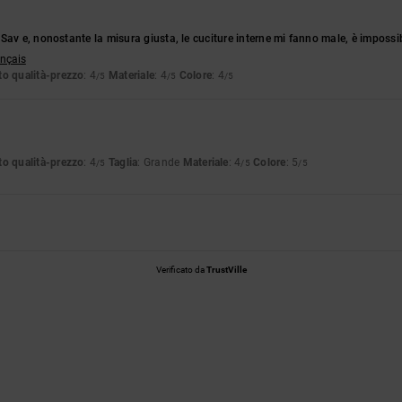
Sav e, nonostante la misura giusta, le cuciture interne mi fanno male, è imposs
ançais
o qualità-prezzo
: 4
Materiale
: 4
Colore
: 4
/5
/5
/5
6
o qualità-prezzo
: 4
Taglia
: Grande
Materiale
: 4
Colore
: 5
/5
/5
/5
Verificato da
TrustVille