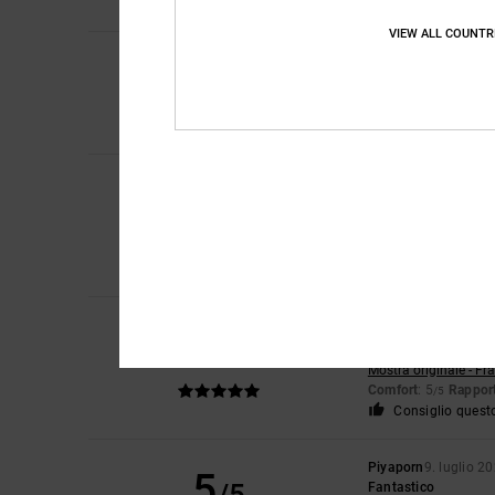
Consiglio quest
VIEW ALL COUNTR
5
Sharon
10. luglio 20
/5
Mio figlio li adora
Mostra originale - En
Comfort
: 5
Rapport
/5
Roxana
9. luglio 202
5
/5
Ottimo prezzo
Mostra originale - Ca
Comfort
: 4
Rapport
/5
Consiglio quest
Jorris
9. luglio 2026
5
/5
Valore su
Mostra originale - Fr
Comfort
: 5
Rapport
/5
Consiglio quest
Piyaporn
9. luglio 2
5
Fantastico