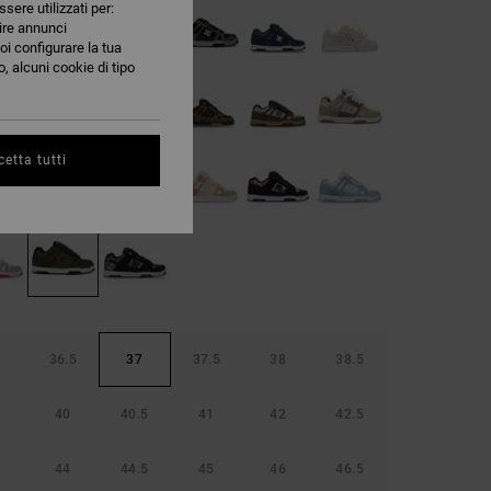
ssere utilizzati per:
nire annunci
oi configurare la tua
, alcuni cookie di tipo
etta tutti
36.5
37
37.5
38
38.5
40
40.5
41
42
42.5
44
44.5
45
46
46.5