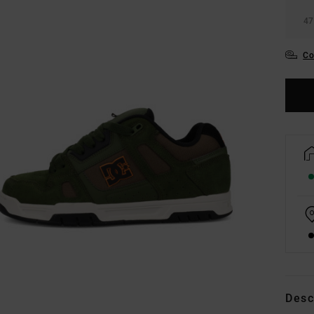
47
Co
Desc