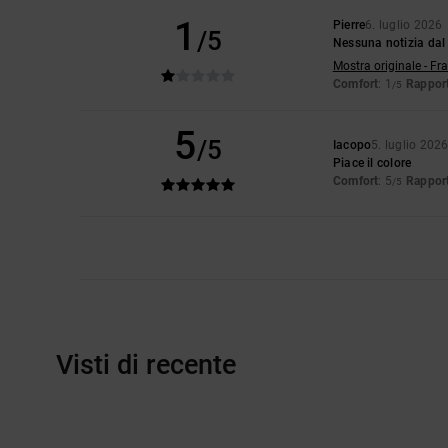
1
Pierre
6. luglio 2026
/5
Nessuna notizia dal 
Mostra originale - Fr
Comfort
: 1
Rapport
/5
5
/5
Iacopo
5. luglio 202
Piace il colore
Comfort
: 5
Rapport
/5
Visti di recente