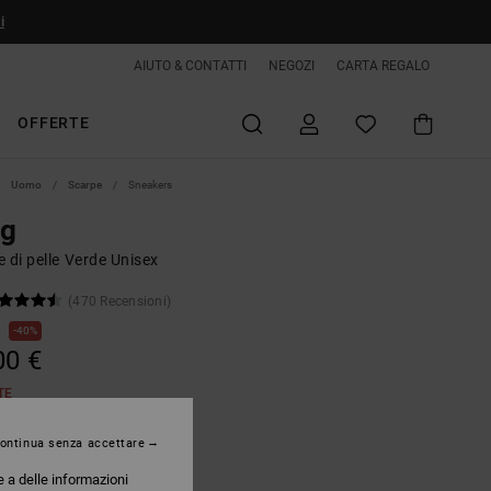
i
AIUTO & CONTATTI
NEGOZI
CARTA REGALO
OFFERTE
Uomo
Scarpe
Sneakers
ag
 di pelle Verde Unisex
(470 Recensioni)
€
40%
00 €
TE
ontinua senza accettare
Olive/offwhite
e a delle informazioni