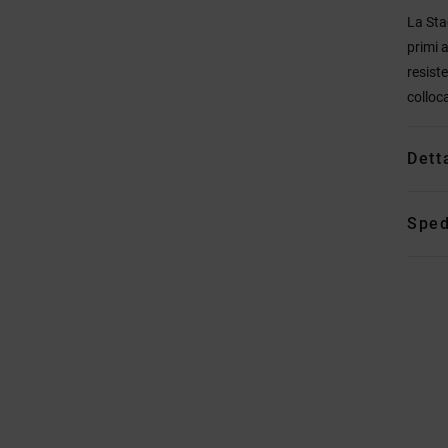
La Sta
primi 
resist
colloc
Dett
Sped