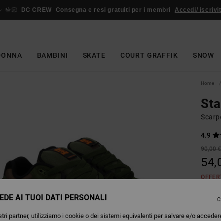
🤟🏻
DC CREW
Consegna e resi gratuiti per i membri
Accedi/ iscrivit
DONNA
BAMBINI
SKATE
COURT GRAFFIK
SNOW
Home
St
Scarpe
4.9
90,00 
54,
OFFER
EDE AI TUOI DATI PERSONALI
C
Colori
tri partner, utilizziamo i cookie o dei sistemi equivalenti per salvare e/o acceder