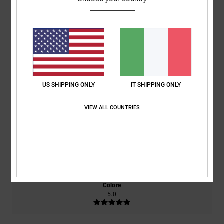
Punteggio medio
5.0
/5
basato su
2 recensioni verificate
dal dicembre 2025
Il 100% dei nostri clienti consiglia questo prodotto
US SHIPPING ONLY
IT SHIPPING ONLY
Comfort
Rapporto qualità-prezzo
VIEW ALL COUNTRIES
5.0
4.5
Taglia
Materiale
5.0
Troppo piccolo
Troppo grande
Colore
5.0