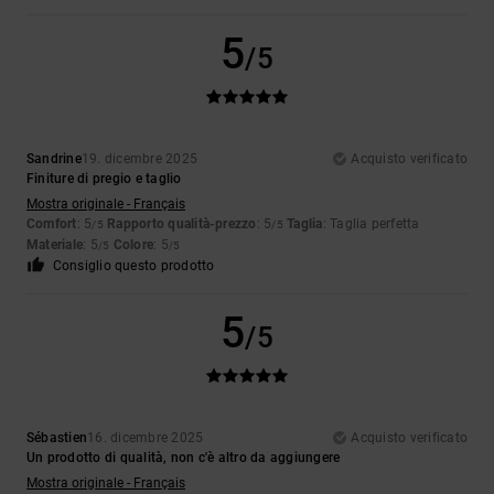
5
/5
Sandrine
19. dicembre 2025
Acquisto verificato
Finiture di pregio e taglio
Mostra originale - Français
Comfort
: 5
Rapporto qualità-prezzo
: 5
Taglia
: Taglia perfetta
/5
/5
Materiale
: 5
Colore
: 5
/5
/5
Consiglio questo prodotto
5
/5
Sébastien
16. dicembre 2025
Acquisto verificato
Un prodotto di qualità, non c'è altro da aggiungere
Mostra originale - Français