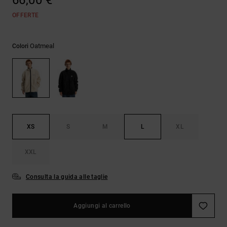
66,00 €
Borse e
risposte
zaini
OFFERTE
alle
domande
più
Cinture e
frequenti e
Oatmeal
Colori
portamonete
accedi al
nostro
modulo di
contatto.
Consulta
le FAQ
XS
S
M
L
XL
XXL
Consulta la guida alle taglie
Aggiungi al carrello