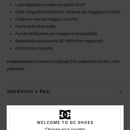
Logo applicato a caldo sul quarto in HF
Collo e linguetta imbottiti in schiuma per maggiore comfort
Fodera in rete per maggior comfort
Punta dalla linea pulita
Fori di ventilazione per maggiore traspirabilità
Battistrada incorporato DC Pill Pattern registrato
Costruzione Cupsole
Composizione
[Tessuto principale] 55% poliestere riciclato, 45%
poliestere
Spedizioni e Resi
Recensioni dei clienti
WELCOME TO DC SHOES
Choose your country