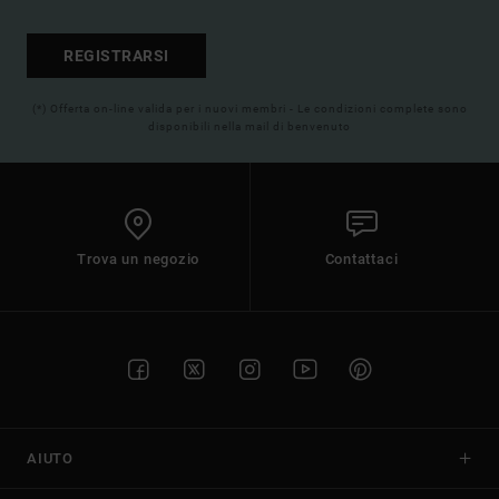
REGISTRARSI
(*) Offerta on-line valida per i nuovi membri - Le condizioni complete sono
disponibili nella mail di benvenuto
Trova un negozio
Contattaci
AIUTO