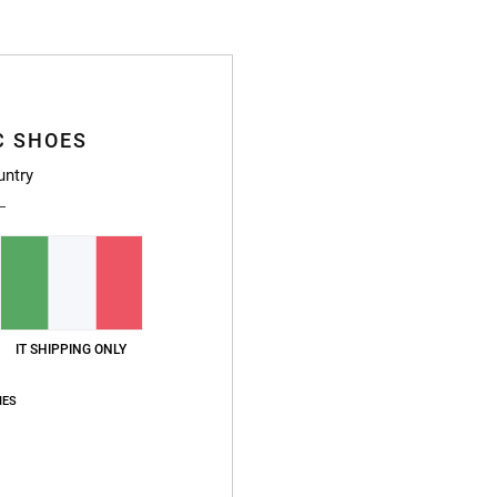
Sped
C SHOES
untry
IT SHIPPING ONLY
IES