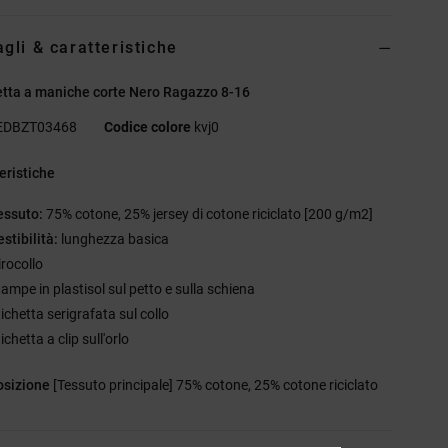
agli & caratteristiche
tta a maniche corte Nero Ragazzo 8-16
EDBZT03468
Codice colore
kvj0
eristiche
essuto:
75% cotone, 25% jersey di cotone riciclato [200 g/m2]
stibilità:
lunghezza basica
irocollo
tampe in plastisol sul petto e sulla schiena
ichetta serigrafata sul collo
ichetta a clip sull'orlo
sizione
[Tessuto principale] 75% cotone, 25% cotone riciclato