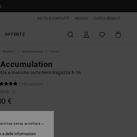
i
AIUTO & CONTATTI
NEGOZI
CARTA REGALO
OFFERTE
Bambini
Abbigliamento
T-shirt
 Accumulation
etta a maniche corte Nero Ragazzo 8-16
(1 Recensioni)
ONUS
00 €
Black
ontinua senza accettare
e a delle informazioni