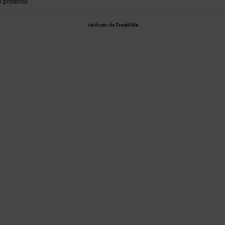
o prodotto
Verificato da
TrustVille