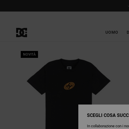
Salta
alle
informazioni
sul
prodotto
UOMO
NOVITÀ
SCEGLI COSA SUCC
In collaborazione con i nos