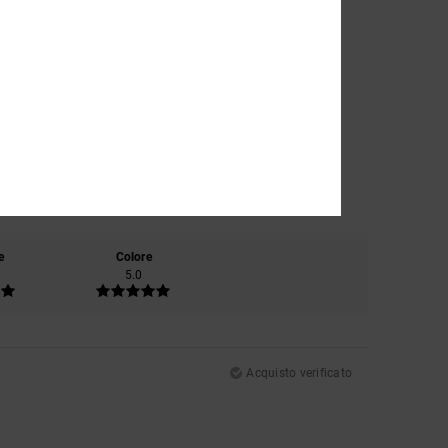
e
Colore
5.0
Acquisto verificato