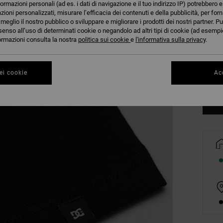
formazioni personali (ad es. i dati di navigazione e il tuo indirizzo IP) potrebbero e
azioni personalizzati, misurare l’efficacia dei contenuti e della pubblicità, per for
eglio il nostro pubblico o sviluppare e migliorare i prodotti dei nostri partner. Pu
senso all’uso di determinati cookie o negandolo ad altri tipi di cookie (ad esempio
nformazioni consulta la nostra
politica sui cookie
e
l'informativa sulla privacy
.
8/X
ei cookie
Acc
Co