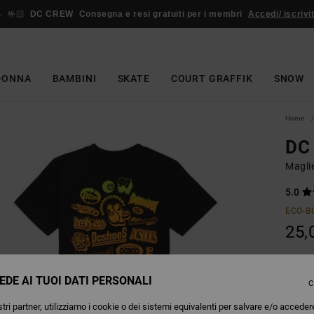
🤟🏻
DC CREW
Consegna e resi gratuiti per i membri
Accedi/ iscrivit
DONNA
BAMBINI
SKATE
COURT GRAFFIK
SNOW
Home
DC
Magli
5.0
ECO-B
25,
EDE AI TUOI DATI PERSONALI
Colori
C
tri partner, utilizziamo i cookie o dei sistemi equivalenti per salvare e/o acceder