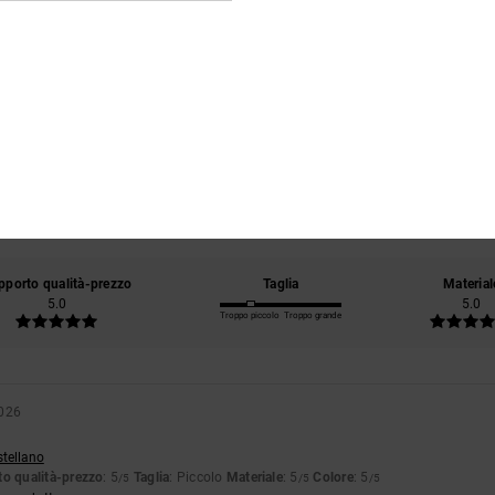
Punteggio medio
5.0
/5
basato su
1 recensioni verificate
dal giugno 2026
Il 100% dei nostri clienti consiglia questo prodotto
pporto qualità-prezzo
Taglia
Material
5.0
5.0
Troppo piccolo
Troppo grande
2026
stellano
o qualità-prezzo
: 5
Taglia
: Piccolo
Materiale
: 5
Colore
: 5
/5
/5
/5