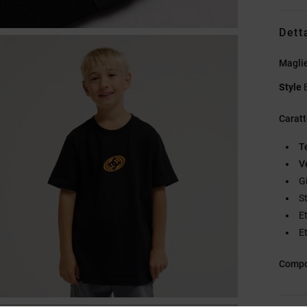
Dett
Maglie
Style
Caratt
T
Ve
G
S
Et
Et
Compo