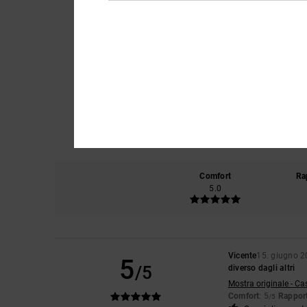
Comfort
Ra
5.0
Vicente
15. giugno 
5
/5
diverso dagli altri
Mostra originale - Ca
Comfort
: 5
Rapport
/5