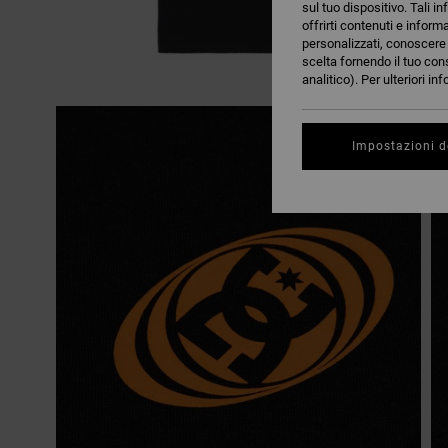
sul tuo dispositivo. Tali in
offrirti contenuti e inform
personalizzati, conoscere m
scelta fornendo il tuo con
analitico). Per ulteriori i
Impostazioni d