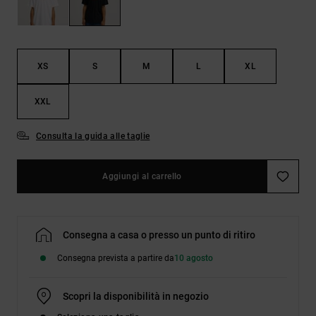
Borse e
risposte
zaini
alle
domande
più
Cinture e
frequenti e
XS
S
M
L
XL
portamonete
accedi al
nostro
modulo di
XXL
contatto.
Consulta la guida alle taglie
Consulta
le FAQ
Aggiungi al carrello
Consegna a casa o presso un punto di ritiro
Consegna prevista a partire da
10 agosto
Scopri la disponibilità in negozio