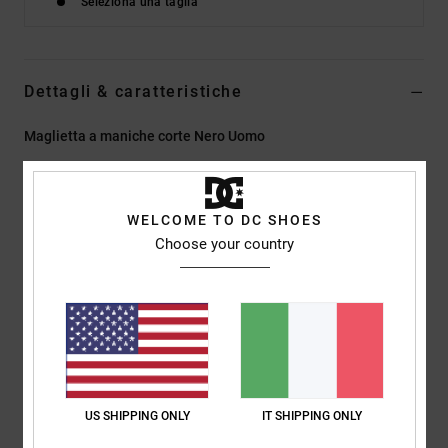
Seleziona una taglia
Dettagli & caratteristiche
Maglietta a maniche corte Nero Uomo
Style
EDYZT04477
Codice colore
kvj0
Caratteristiche
WELCOME TO DC SHOES
Choose your country
Tessuto:
75% cotone, 25% jersey di cotone riciclato [200
g/m2]
Vestibilità:
vestibilità standard
Girocollo
Stampe in plastisol centrate sul petto e sul retro
Etichetta serigrafata al centro del collo sul retro
Etichetta a clip verticale sull'orlo
US SHIPPING ONLY
IT SHIPPING ONLY