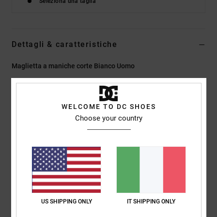
Seleziona una taglia
Dettagli & caratteristiche
Maglietta a maniche corte Bianco Uomo
Style
EDYZT04504
Codice colore
wcq0
Caratteristiche
WELCOME TO DC SHOES
Choose your country
Tessuto:
75% cotone, 25% jersey di cotone riciclato [200
g/m2]
Vestibilità:
vestibilità standard
Girocollo
Stampe al plastisol e a rilievo centrate sul petto e sul retro
Etichetta serigrafata al centro del collo sul retro
Etichetta a clip verticale sull'orlo
US SHIPPING ONLY
IT SHIPPING ONLY