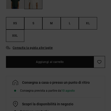
Borse e
risposte
zaini
alle
domande
più
Cinture e
frequenti e
XS
S
M
L
XL
portamonete
accedi al
nostro
modulo di
XXL
contatto.
Consulta la guida alle taglie
Consulta
le FAQ
Aggiungi al carrello
Consegna a casa o presso un punto di ritiro
Consegna prevista a partire da
10 agosto
Scopri la disponibilità in negozio