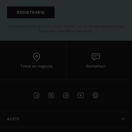
REGISTRARSI
(*) Offerta on-line valida per i nuovi membri - Le condizioni complete sono
disponibili nella mail di benvenuto
Trova un negozio
Contattaci
AIUTO