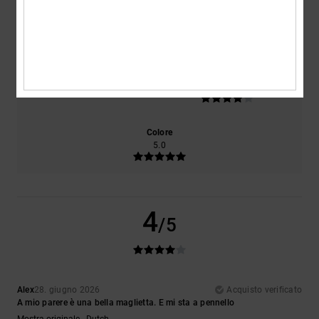
Comfort
Rapporto qualità-prezzo
5.0
4.0
Taglia
Materiale
4.0
Troppo piccolo
Troppo grande
Colore
5.0
4
/5
Alex
28. giugno 2026
Acquisto verificato
A mio parere è una bella maglietta. E mi sta a pennello