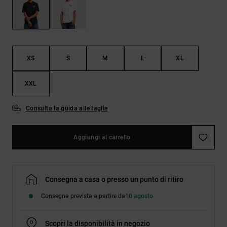
Borse e
risposte
zaini
alle
domande
più
Cinture e
frequenti e
portamonete
accedi al
XS
S
M
L
XL
nostro
modulo di
contatto.
XXL
Consulta
le FAQ
Consulta la guida alle taglie
Aggiungi al carrello
Consegna a casa o presso un punto di ritiro
Consegna prevista a partire da
10 agosto
Scopri la disponibilità in negozio