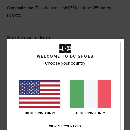
Composizione
[Tessuto principale] 75% cotone, 25% cotone
riciclato
Spedizioni e Resi
WELCOME TO DC SHOES
Recensioni dei clienti
Choose your country
Punteggio medio
4.0
/5
US SHIPPING ONLY
IT SHIPPING ONLY
basato su
1 recensioni verificate
dal giugno 2026
Il 0% dei nostri clienti consiglia questo prodotto
VIEW ALL COUNTRIES