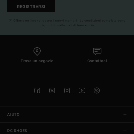
REGISTRARSI
(*) Offerta on-line valida per i nuovi membri - Le condizioni complete sono
disponibili nella mail di benvenuto
Trova un negozio
Contattaci
AIUTO
DC SHOES