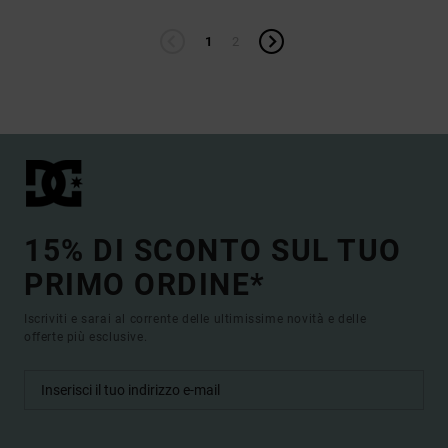
1
2
15% DI SCONTO SUL TUO
PRIMO ORDINE*
Iscriviti e sarai al corrente delle ultimissime novità e delle
offerte più esclusive.