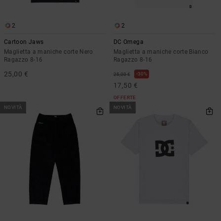
Borse e
risposte
zaini
alle
domande
2
2
più
Cinture e
Cartoon Jaws
DC Omega
frequenti e
portamonete
Maglietta a maniche corte Nero
Maglietta a maniche corte Bianco
accedi al
Ragazzo 8-16
Ragazzo 8-16
nostro
modulo di
25,00 €
30%
25,00 €
contatto.
17,50 €
Consulta
OFFERTE
le FAQ
NOVITÀ
NOVITÀ