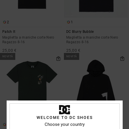
2
1
Patch It
DC Blurry Bubble
Maglietta a maniche corte Nero
Maglietta a maniche corte Nero
Ragazzo 8-16
Ragazzo 8-16
25,00 €
25,00 €
NOVITÀ
NOVITÀ
WELCOME TO DC SHOES
Choose your country
2
1