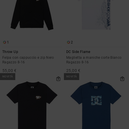
1
2
Throw Up
DC Side Flame
Felpa con cappuccio e zip Nero
Maglietta a maniche corte Bianco
Ragazzo 8-16
Ragazzo 8-16
55,00 €
25,00 €
NOVITÀ
NOVITÀ