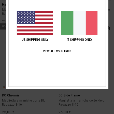
Handplant
Lanai
Maglietta a maniche corte Verde
Felpa con cappuccio Nero Ragazzo
Ragazzo 8-16
8-16
25,00 €
50,00 €
NOVITÀ
NOVITÀ
US SHIPPING ONLY
IT SHIPPING ONLY
VIEW ALL COUNTRIES
1
2
DC Chromie
DC Side Flame
Maglietta a maniche corte Blu
Maglietta a maniche corte Nero
Ragazzo 8-16
Ragazzo 8-16
25,00 €
25,00 €