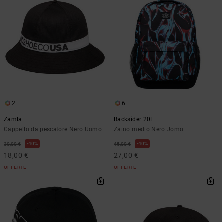
2
6
Zamla
Backsider 20L
Cappello da pescatore Nero Uomo
Zaino medio Nero Uomo
40%
40%
30,00 €
45,00 €
18,00 €
27,00 €
OFFERTE
OFFERTE