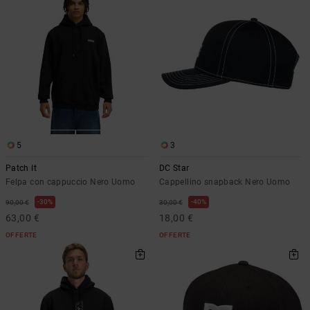
5
3
Patch It
DC Star
Felpa con cappuccio Nero Uomo
Cappellino snapback Nero Uomo
30%
40%
90,00 €
30,00 €
63,00 €
18,00 €
OFFERTE
OFFERTE