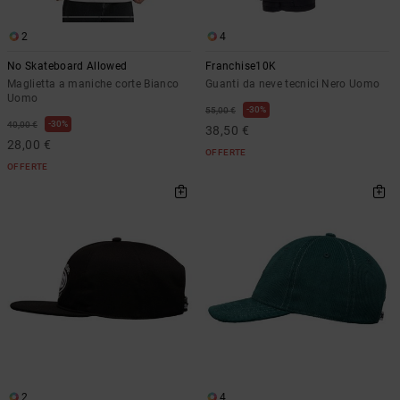
2
4
No Skateboard Allowed
Franchise10K
Maglietta a maniche corte Bianco
Guanti da neve tecnici Nero Uomo
Uomo
30%
55,00 €
30%
40,00 €
38,50 €
28,00 €
OFFERTE
OFFERTE
2
4