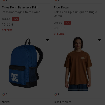
Three Point Balaclava Print
Flow Down
Passamontagna Nero Uomo
Felpa con zip a un quarto Grigio
Uomo
40%
28,00 €
40%
80,00 €
16,80 €
48,00 €
OFFERTE
OFFERTE
4
2
Nickel
Bike Emblem