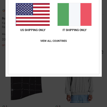
1
1
Burning Dice
Sheriff Stripe
Felpa con cappuccio e zip Verde
Maglietta a maniche corte Blu
Ragazzo 8-16
Ragazzo 8-16
US SHIPPING ONLY
IT SHIPPING ONLY
40%
30%
55,00 €
30,00 €
33,00 €
21,00 €
VIEW ALL COUNTRIES
OFFERTE
OFFERTE
1
3