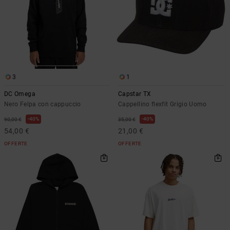
3
1
DC Omega
Capstar TX
Nero Felpa con cappuccio
Cappellino flexfit Grigio Uomo
40%
40%
90,00 €
35,00 €
54,00 €
21,00 €
OFFERTE
OFFERTE