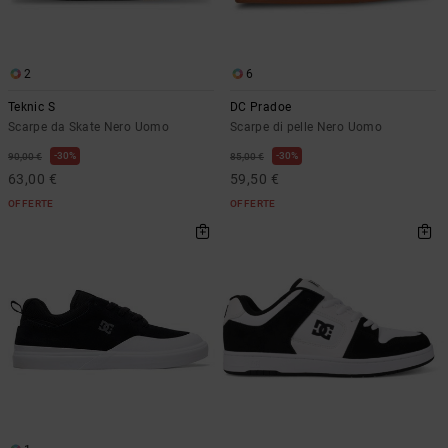
2
6
Teknic S
DC Pradoe
Scarpe da Skate Nero Uomo
Scarpe di pelle Nero Uomo
30%
30%
90,00 €
85,00 €
63,00 €
59,50 €
OFFERTE
OFFERTE