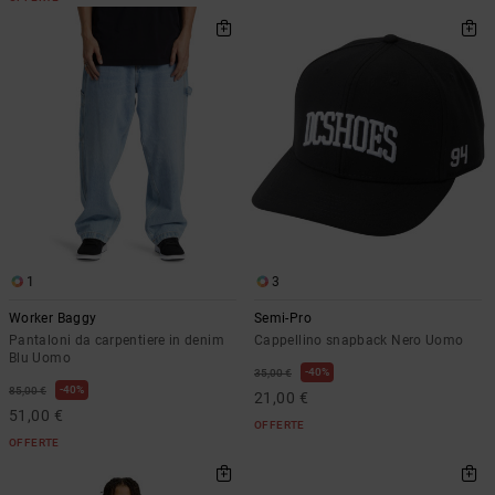
1
3
Worker Baggy
Semi-Pro
Pantaloni da carpentiere in denim
Cappellino snapback Nero Uomo
Blu Uomo
40%
35,00 €
40%
85,00 €
21,00 €
51,00 €
OFFERTE
OFFERTE