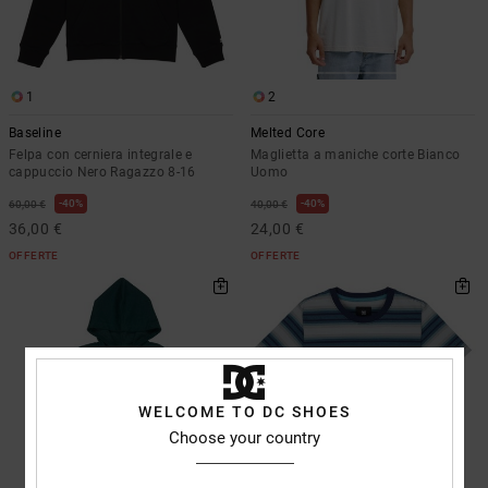
1
2
Baseline
Melted Core
Felpa con cerniera integrale e
Maglietta a maniche corte Bianco
cappuccio Nero Ragazzo 8-16
Uomo
40%
40%
60,00 €
40,00 €
36,00 €
24,00 €
OFFERTE
OFFERTE
WELCOME TO DC SHOES
Choose your country