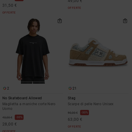
49,00 €
31,50 €
OFFERTE
OFFERTE
2
21
No Skateboard Allowed
Stag
Maglietta a maniche corte Nero
Scarpe di pelle Nero Unisex
Uomo
30%
90,00 €
30%
40,00 €
63,00 €
28,00 €
OFFERTE
OFFERTE