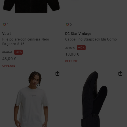
1
5
Vault
DC Star Vintage
Pile polare con cerniera Nero
Cappellino Strapback Blu Uomo
Ragazzo 8-16
40%
30,00 €
40%
80,00 €
18,00 €
48,00 €
OFFERTE
OFFERTE