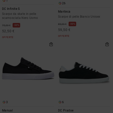
1
26
DC Infinite S
Manteca
Scarpe da skate in pelle
Scarpe di pelle Bianco Unisex
scamosciata Nero Uomo
30%
85,00 €
30%
75,00 €
59,50 €
52,50 €
OFFERTE
OFFERTE
3
6
Manual
DC Pradoe