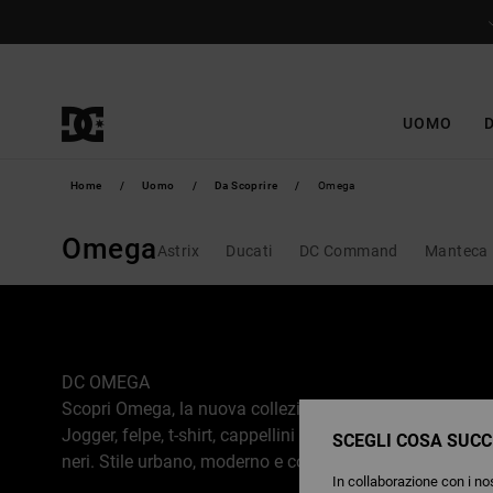
Salta
alla
selezione
di
griglie
dei
prodotti
UOMO
Home
Uomo
Da Scoprire
Omega
Omega
Astrix
Ducati
DC Command
Manteca
DC OMEGA
Scopri Omega, la nuova collezione DC Shoes per uomini
Jogger, felpe, t-shirt, cappellini e zaini con l’iconico logo
SCEGLI COSA SUCC
neri. Stile urbano, moderno e confortevole per ogni gior
In collaborazione con i nos