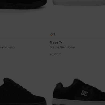
2
d
Trase Tx
e Nero Uomo
Scarpe Nero Uomo
70,00 €