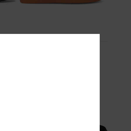
9
Crisis 2
Scarpe di pelle Nero Uomo
80,00 €
NOVITÀ