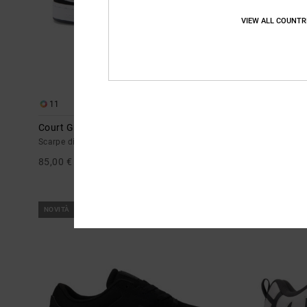
VIEW ALL COUNTR
11
10
Court Graffik
Court Graffik
Scarpe di pelle Nero Donna
Scarpe di pell
85,00 €
85,00 €
NOVITÀ
NOVITÀ