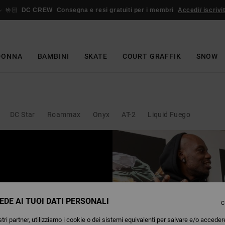
🤟🏻
DC CREW
Consegna e resi gratuiti per i membri
Accedi/ iscrivit
DONNA
BAMBINI
SKATE
COURT GRAFFIK
SNOW
DC Star
Roammax
Onyx
AT-2
Liquid Fuego
 e bambini.
 DC in toni
EDE AI TUOI DATI PERSONALI
C
no.
tri partner, utilizziamo i cookie o dei sistemi equivalenti per salvare e/o acceder