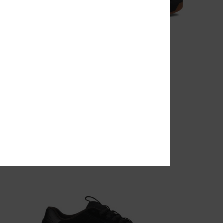
9
Central
Scarpe di Pelle Nero Uomo
80,00 €