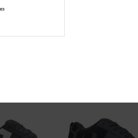
IES
21
Stag
e Bianco Uomo
Scarpe di pelle Grigio Unisex
30%
90,00 €
63,00 €
OFFERTE
NOVITÀ