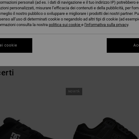
formazioni personali (ad es. i dati di navigazione e il tuo indirizzo IP) potrebbero e
azioni personalizzati, misurare l’efficacia dei contenuti e della pubblicità, per for
eglio il nostro pubblico o sviluppare e migliorare i prodotti dei nostri partner. Pu
senso all’uso di determinati cookie o negandolo ad altri tipi di cookie (ad esempio
nformazioni consulta la nostra
politica sui cookie
e
l'informativa sulla privacy
.
 che cerchi presto saranno di nuovo di
ei cookie
Acc
erti
NOVITÀ