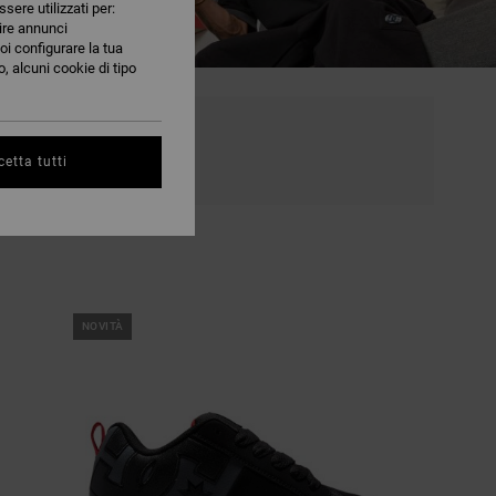
ssere utilizzati per:
nire annunci
oi configurare la tua
, alcuni cookie di tipo
sponibili
etta tutti
NOVITÀ