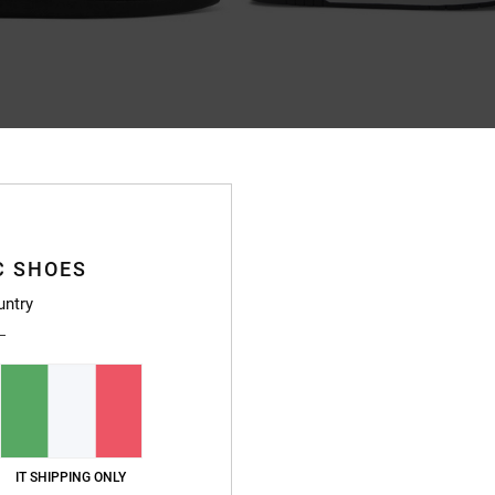
26
Manteca
e Nero Uomo
Scarpe di pelle Nero Unisex
30%
85,00 €
59,50 €
C SHOES
OFFERTE
untry
IT SHIPPING ONLY