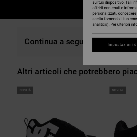
sul tuo dispositivo. Tali in
offrirti contenuti e inform
personalizzati, conoscere m
scelta fornendo il tuo con
analitico). Per ulteriori i
Continua a seguirci, i prodotti
Impostazioni d
Altri articoli che potrebbero piac
Salta
Vai
NOVITÀ
NOVITÀ
ai
a
criteri
visualizza
del
in
filtro
ordine
di
ricerca